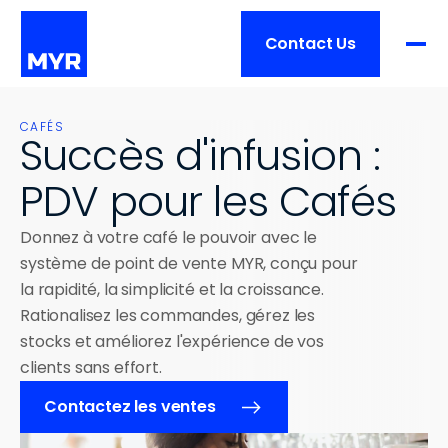
Contact Us
Produit
CAFÉS
Succès d'infusion : 
FONCTIONNALITÉS
PDV pour les Cafés
Prix
Aperçu
Traitement de commande
Donnez à votre café le pouvoir avec le 
Services
système de point de vente MYR, conçu pour 
Gestion de restaurant
la rapidité, la simplicité et la croissance. 
Intégrations
Aperçu
Rationalisez les commandes, gérez les 
Clients
Matériel
stocks et améliorez l'expérience de vos 
Formation
clients sans effort.
Mise en place
Liste des clients
Ressources
TAILLE DE L'ENTREPRISE
Contactez les ventes
Soutien
Histoires de réussite
Un emplacement