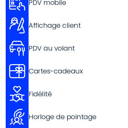
PDV mobile
Affichage client
PDV au volant
Cartes-cadeaux
Fidélité
Horloge de pointage