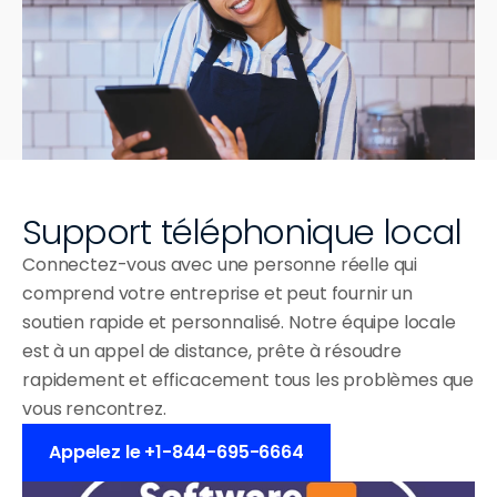
Blogue
Témoignages
Un emplacement
Select Language
Base de connaissances
Fr
Obtenez une démo
Multi-sites
Contactez-nous
Franchise
 TYPES D'ENTREPRISE
Support téléphonique local
Cafés
Connectez-vous avec une personne réelle qui 
Camions de 
nourriture
comprend votre entreprise et peut fournir un 
soutien rapide et personnalisé. Notre équipe locale 
Crèmeries
est à un appel de distance, prête à résoudre 
Bars à hamburgers
rapidement et efficacement tous les problèmes que 
vous rencontrez.
Microbrasseries
Appelez le +1-844-695-6664
Cantines