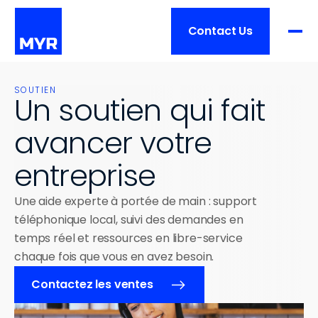
Contact Us
Produit
SOUTIEN
Un soutien qui fait 
avancer votre 
Prix
FONCTIONNALITÉS
Aperçu
entreprise
Services
Traitement de commande
Une aide experte à portée de main : support 
Gestion de restaurant
téléphonique local, suivi des demandes en 
Clients
Aperçu
temps réel et ressources en libre-service 
Intégrations
chaque fois que vous en avez besoin.
Formation
Matériel
Ressources
Liste des clients
Contactez les ventes
Mise en place
Histoires de réussite
Soutien
TAILLE DE L'ENTREPRISE