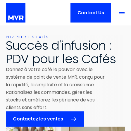
Contact Us
Produit
PDV POUR LES CAFÉS
Succès d'infusion : 
FONCTIONNALITÉS
PDV pour les Cafés
Prix
Aperçu
Traitement de commande
Donnez à votre café le pouvoir avec le 
Services
système de point de vente MYR, conçu pour 
Gestion de restaurant
la rapidité, la simplicité et la croissance. 
Intégrations
Aperçu
Rationalisez les commandes, gérez les 
Clients
Matériel
stocks et améliorez l'expérience de vos 
Formation
clients sans effort.
Mise en place
Liste des clients
Ressources
TAILLE DE L'ENTREPRISE
Contactez les ventes
Soutien
Histoires de réussite
Un emplacement