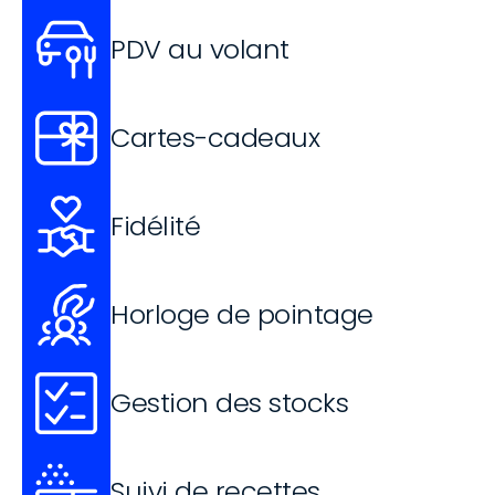
PDV au volant
Cartes-cadeaux
Fidélité
Horloge de pointage
Gestion des stocks
Suivi de recettes