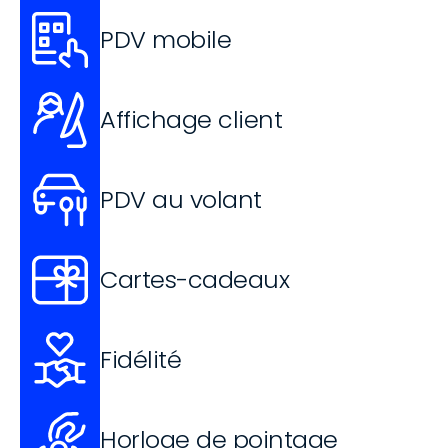
PDV mobile
Affichage client
PDV au volant
Cartes-cadeaux
Fidélité
Horloge de pointage