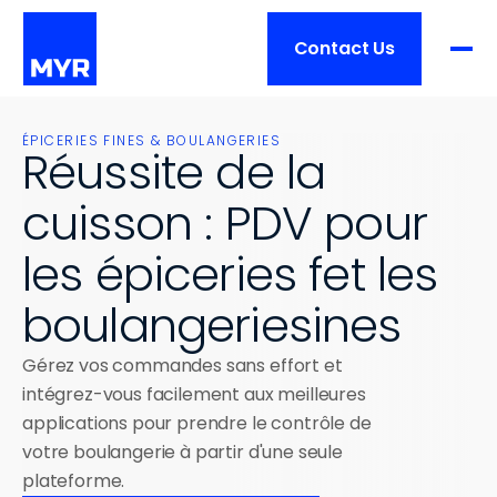
Contact Us
Produit
ÉPICERIES FINES & BOULANGERIES
Réussite de la 
cuisson : PDV pour 
Prix
FONCTIONNALITÉS
Aperçu
les épiceries fet les 
Services
Traitement de commande
boulangeriesines 
Gestion de restaurant
Clients
Aperçu
Gérez vos commandes sans effort et 
Intégrations
intégrez-vous facilement aux meilleures 
Formation
Matériel
applications pour prendre le contrôle de 
Ressources
Liste des clients
Mise en place
votre boulangerie à partir d'une seule 
Histoires de réussite
plateforme.
Soutien
TAILLE DE L'ENTREPRISE