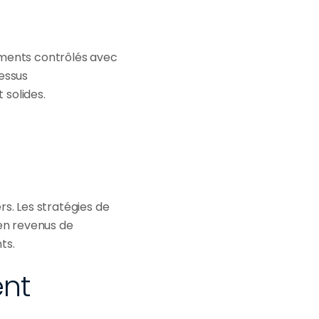
ements contrôlés avec 
ssus 
 solides.
s. Les stratégies de 
n revenus de 
ts.
ent