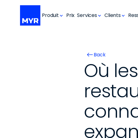
Produit
Prix
Services
Clients
Res
Back
Où les
restau
connaî
expan