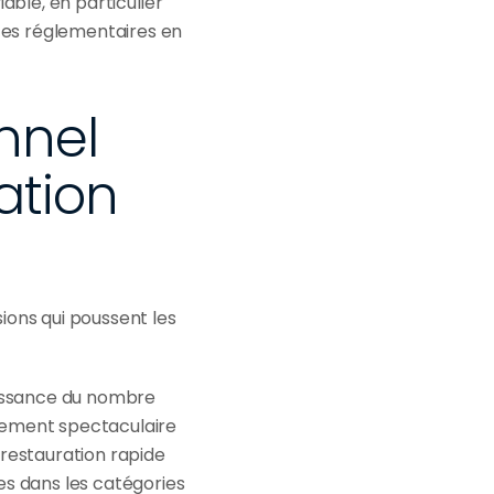
able, en particulier 
es réglementaires en 
nnel 
tion 
ons qui poussent les 
oissance du nombre 
sement spectaculaire 
restauration rapide 
es dans les catégories 