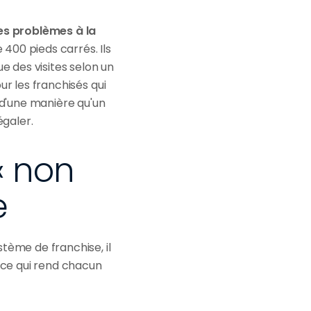
s problèmes à la 
400 pieds carrés. Ils 
e des visites selon un 
r les franchisés qui 
 d'une manière qu'un 
égaler.
 non 
e
tème de franchise, il 
ce qui rend chacun 