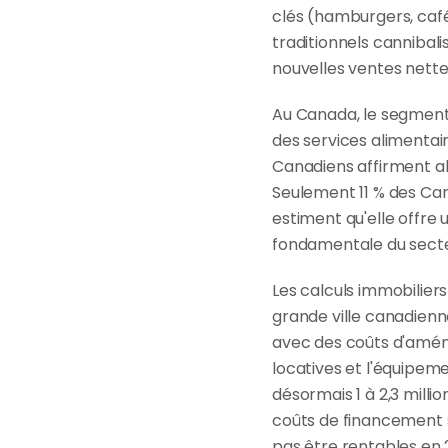
clés (hamburgers, café
traditionnels cannibali
nouvelles ventes nette
Au Canada, le segment 
des services alimentair
Canadiens affirment all
Seulement 11 % des Can
estiment qu'elle offre 
fondamentale du secte
Les calculs immobilier
grande ville canadienne 
avec des coûts d'aména
locatives et l'équipeme
désormais 1 à 2,3 millio
coûts de financement s
pas être rentables en 