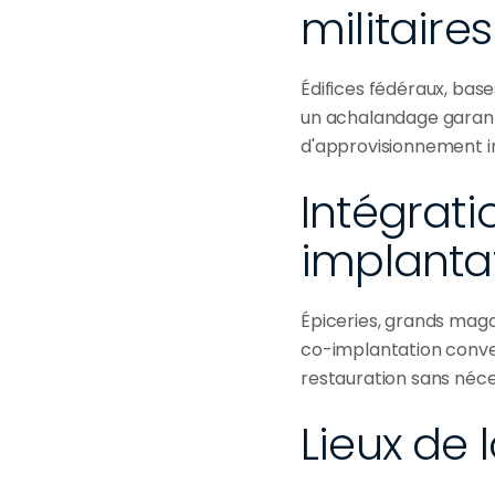
militaires
Édifices fédéraux, bas
un achalandage garant
d'approvisionnement in
Intégrat
implanta
Épiceries, grands magas
co-implantation conver
restauration sans néces
Lieux de 