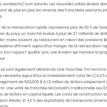
, sandwichs) sont saturés. Les nouvelles unités situées d
sent de plus en plus les revenus des franchisés existants p
s.
de la restauration rapide représente plus de 53 % de l'ense
es du pays, un marché évalué à plus de 37 milliards de dolla
er moins souvent au restaurant en raison des pressions liée
adiens affirment aujourd'hui manger de la restauration rapi
un bon rapport qualité-prix, une érosion qui menace la prop
ur.
s se sont également détériorés. Une franchise Tim Hortons
nécessite aujourd'hui un investissement total de 1,2 à 2,5 mi
gement de 600,000 $ à 1,5 million de dollars uniquement p
nt. Une unité de franchise McDonald's traditionnelle aux Ét
ns de dollars en capital liquide. Les coûts de construction so
ont élevés. Et 42 % des exploitants de restaurants américa
2025.