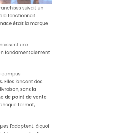
anchises suivait un 
ela fonctionnait 
enace était la marque 
naissent une 
tion fondamentalement 
es campus 
s. Elles lancent des 
vraison, sans la 
 de point de vente 
r chaque format, 
es l'adoptent, à quoi 