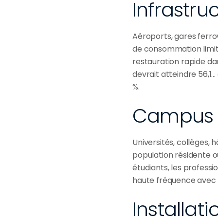
Infrastru
Aéroports, gares ferrov
de consommation limité
restauration rapide dans
devrait atteindre 56,1.
%.
Campus i
Universités, collèges, 
population résidente ou
étudiants, les professi
haute fréquence avec d
Installat