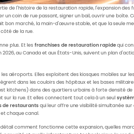
e de l'histoire de la restauration rapide, l'expansion des fr
r un coin de rue passant, signer un bail, ouvrir une boîte. C
tait bon marché, la main-d'œuvre stable, et que la seule m
côté de la rue.
ne plus. Et les 
franchises de restauration rapide
 qui con
n 2026, au Canada et aux États-Unis, suivent un plan d'ac
 les aéroports. Elles exploitent des kiosques mobiles sur l
intègrent dans les couloirs des hôpitaux et les bases militaire
t kitchens) dans des quartiers urbains à forte densité de li
 sur la rue. Et elles connectent tout cela à un seul 
système
s de restaurants
 qui leur offre une visibilité simultanée su
t chaque canal.
n détail comment fonctionne cette expansion, quelles marqu