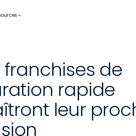
sources
 franchises de 
ration rapide 
tront leur proc
sion