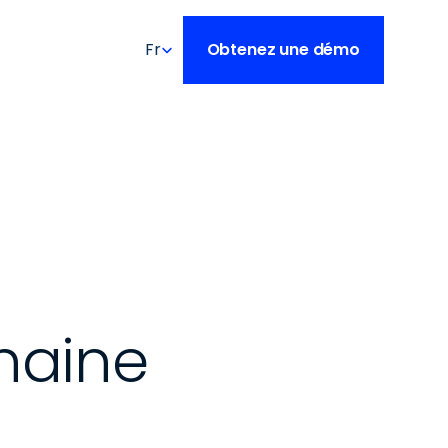
Select Language
Fr
Obtenez une démo
haine 