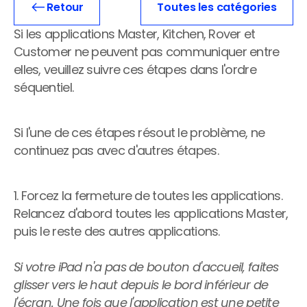
Retour
Toutes les catégories
Blogue
Témoignages
Un emplacement
Select Language
Si les applications Master, Kitchen, Rover et 
Base de connaissances
Fr
Obtenez une démo
Multi-sites
Customer ne peuvent pas communiquer entre 
Contactez-nous
elles, veuillez suivre ces étapes dans l'ordre 
Franchise
séquentiel. 
 TYPES D'ENTREPRISE
Si l'une de ces étapes résout le problème, ne 
Cafés
continuez pas avec d'autres étapes.
Camions de 
nourriture
1. Forcez la fermeture de toutes les applications. 
Crèmeries
Relancez d'abord toutes les applications Master, 
Bars à hamburgers
puis le reste des autres applications.
Microbrasseries
Si votre iPad n'a pas de bouton d'accueil, faites 
Cantines
glisser vers le haut depuis le bord inférieur de 
l'écran. Une fois que l'application est une petite 