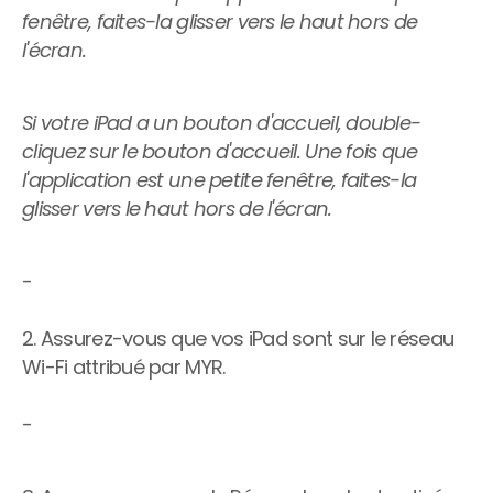
Bars à sushi
fenêtre, faites-la glisser vers le haut hors de 
l'écran.
Épiceries fines & 
boulangeries
Pizzerias
Si votre iPad a un bouton d'accueil, double-
Bars à bubble tea
cliquez sur le bouton d'accueil. Une fois que 
l'application est une petite fenêtre, faites-la 
Wraps et bols
glisser vers le haut hors de l'écran.
-
2. Assurez-vous que vos iPad sont sur le réseau 
Wi-Fi attribué par MYR.
-