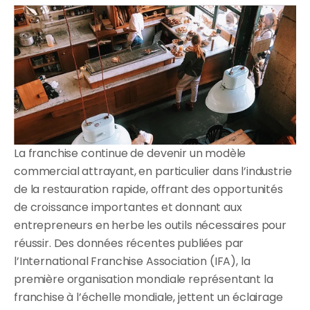
Blogue
Témoignages
Un emplacement
Select Language
Base de connaissances
Fr
Obtenez une démo
Multi-sites
Contactez-nous
Franchise
 TYPES D'ENTREPRISE
Cafés
La franchise continue de devenir un modèle 
Camions de 
commercial attrayant, en particulier dans l’industrie 
nourriture
de la restauration rapide, offrant des opportunités 
Crèmeries
de croissance importantes et donnant aux 
entrepreneurs en herbe les outils nécessaires pour 
Bars à hamburgers
réussir. Des données récentes publiées par 
Microbrasseries
l’International Franchise Association (IFA), la 
première organisation mondiale représentant la 
Cantines
franchise à l’échelle mondiale, jettent un éclairage 