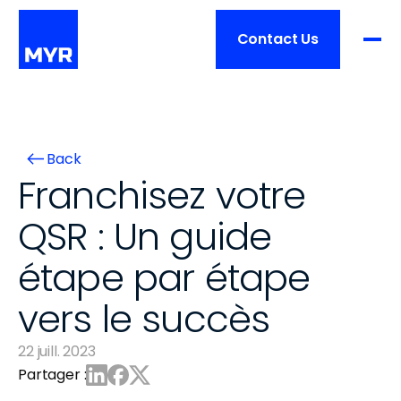
Contact Us
Produit
Back
Prix
FONCTIONNALITÉS
Franchisez votre 
Aperçu
QSR : Un guide 
Services
Traitement de commande
étape par étape 
Gestion de restaurant
Clients
Aperçu
Intégrations
vers le succès
Formation
Matériel
Ressources
22 juill. 2023
Liste des clients
Mise en place
Partager :
Histoires de réussite
Soutien
TAILLE DE L'ENTREPRISE