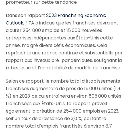
prometteur sur cette tendance.
Bars à sushi
Épiceries fines & 
Dans son rapport 
2023 Franchising Economic 
boulangeries
Outlook
, l’IFA a indiqué que les franchises devraient 
Pizzerias
ajouter 254 000 emplois et 15 000 nouvelles 
entreprises indépendantes aux États-Unis cette 
Bars à bubble tea
année, malgré divers défis économiques. Cela 
Wraps et bols
représente une reprise continue et substantielle par 
rapport aux niveaux pré-pandémiques, soulignant la 
robustesse et l’adaptabilité du modèle de franchise.
Selon ce rapport, le nombre total d’établissements 
franchisés augmentera de près de 15 000 unités (1,9 
%) en 2023, ce qui entraînera environ 805 000 unités 
franchisées aux États-Unis. Le rapport prévoit 
également la création de 254 000 emplois en 2023, 
soit un taux de croissance de 3,0 %, portant le 
nombre total d’emplois franchisés à environ 8,7 