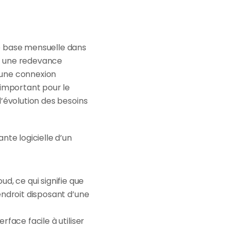
e base mensuelle dans 
z une redevance 
 une connexion 
important pour le 
’évolution des besoins 
te logicielle d’un 
, ce qui signifie que 
endroit disposant d’une 
face facile à utiliser 