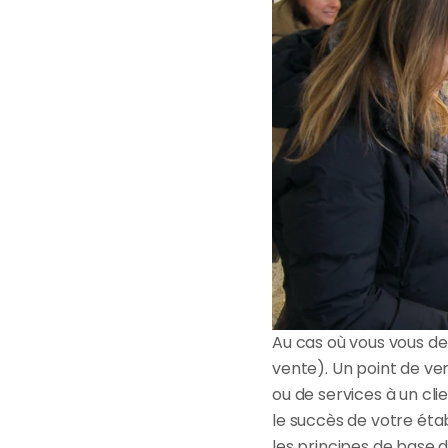
Au cas où vous vous dema
vente). Un point de ven
ou de services à un clie
le succès de votre éta
les principes de base d