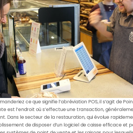
nderiez ce que signifie l’abréviation POS, il s’agit de Point
te est l’endroit où s’effectue une transaction, généraleme
nt. Dans le secteur de la restauration, qui évolue rapidement
blissement de disposer d’un logiciel de caisse efficace et 
es systèmes de point de vente et les raisons pour lesquell