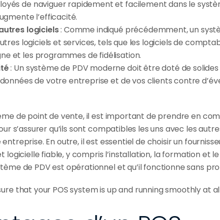
oyés de naviguer rapidement et facilement dans le système,
augmente l’efficacité.
autres logiciels
 : Comme indiqué précédemment, un systè
utres logiciels et services, tels que les logiciels de comptab
e et les programmes de fidélisation.
ité
 : Un système de PDV moderne doit être doté de solides 
 données de votre entreprise et de vos clients contre d’éven
tème de point de vente, il est important de prendre en co
pour s’assurer qu’ils sont compatibles les uns avec les autre
ntreprise. En outre, il est essentiel de choisir un fournisse
logicielle fiable, y compris l’installation, la formation et le
stème de PDV est opérationnel et qu’il fonctionne sans p
sure that your POS system is up and running smoothly at all