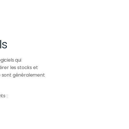
ls
ciels qui 
er les stocks et 
e sont généralement 
ts :